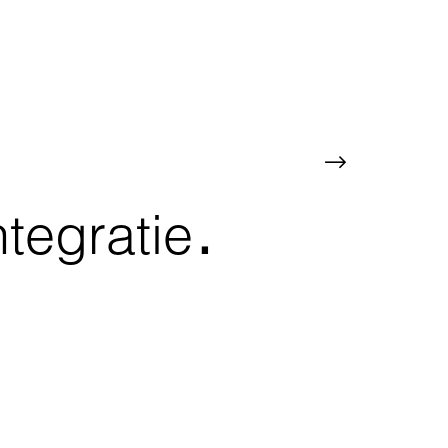
.
ntegratie