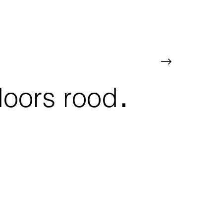
.
oors rood